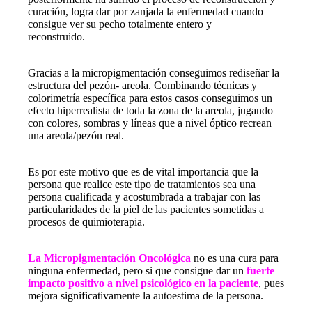
curación, logra dar por zanjada la enfermedad cuando
consigue ver su pecho totalmente entero y
reconstruido.
Micropigmentación de Areolas 3D y
cicatrices
Micropigmentación de areolas en barcelona
Gracias a la micropigmentación conseguimos rediseñar la
estructura del pezón- areola. Combinando técnicas y
colorimetría específica para estos casos conseguimos un
efecto hiperrealista de toda la zona de la areola, jugando
con colores, sombras y líneas que a nivel óptico recrean
una areola/pezón real.
Micropigmentación de areolas en
barcelona
Es por este motivo que es de vital importancia que la
persona que realice este tipo de tratamientos sea una
persona cualificada y acostumbrada a trabajar con las
particularidades de la piel de las pacientes sometidas a
procesos de quimioterapia.
Micropigmentación de areolas
en Barcelona
La Micropigmentación Oncológica
no es una cura para
ninguna enfermedad, pero si que consigue dar un
fuerte
impacto positivo a nivel psicológico en la paciente
, pues
mejora significativamente la autoestima de la persona.
Micropigmentación de areolas en Barcelona