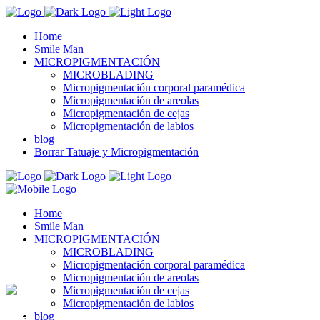
Home
Smile Man
MICROPIGMENTACIÓN
MICROBLADING
Micropigmentación corporal paramédica
Micropigmentación de areolas
Micropigmentación de cejas
Micropigmentación de labios
blog
Borrar Tatuaje y Micropigmentación
Home
Smile Man
MICROPIGMENTACIÓN
MICROBLADING
Micropigmentación corporal paramédica
Micropigmentación de areolas
Micropigmentación de cejas
Micropigmentación de labios
blog