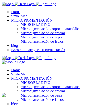
Home
Smile Man
MICROPIGMENTACIÓN
MICROBLADING
Micropigmentación corporal paramédica
Micropigmentación de areolas
Micropigmentación de cejas
Micropigmentación de labios
blog
Borrar Tatuaje y Micropigmentación
Home
Smile Man
MICROPIGMENTACIÓN
MICROBLADING
Micropigmentación corporal paramédica
Micropigmentación de areolas
Micropigmentación de cejas
Micropigmentación de labios
blog