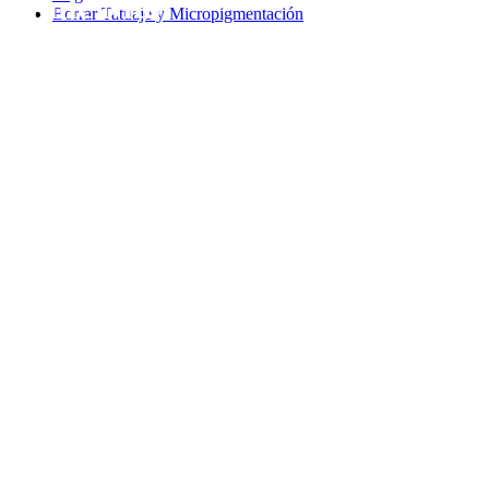
Smile Man
Borrar Tatuaje y Micropigmentación