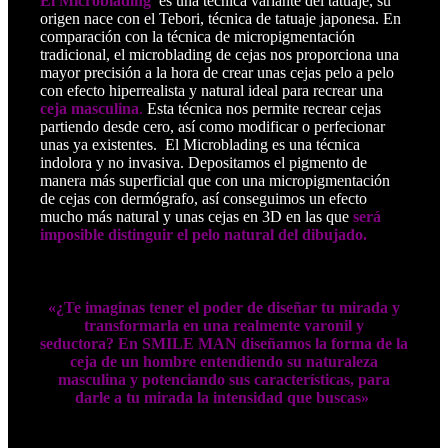
El Microblading
,
es una técnica variante del tatuaje, su
origen nace con el Tebori, técnica de tatuaje japonesa. En
comparación con la técnica de micropigmentación
tradicional, el microblading de cejas nos proporciona una
mayor precisión a la hora de crear unas cejas pelo a pelo
con efecto hiperrealista y natural ideal para recrear una
ceja masculina
.
Esta técnica nos permite recrear cejas
partiendo desde cero, así como modificar o perfecionar
unas ya existentes. El Microblading es una técnica
indolora y no
invasiva. Depositamos el pigmento de
manera más superficial que con una micropigmentación
de cejas con dermógrafo, así conseguimos un efecto
mucho más natural y unas cejas en 3D en las que
será
imposible distinguir el pelo natural del dibujado.
«¿Te imaginas tener el poder de diseñar tu mirada y
transformarla en una realmente varonil y
seductora? En SMILE MAN diseñamos la forma de la
ceja de un hombre entendiendo su naturaleza
masculina y potenciando sus características, para
darle a tu mirada la intensidad que buscas»