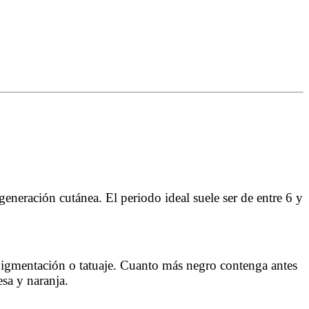
eneración cutánea. El periodo ideal suele ser de entre 6 y
opigmentación o tatuaje. Cuanto más negro contenga antes
esa y naranja.
Eliminación de Tatuajes y Micropigmentación Barcelona